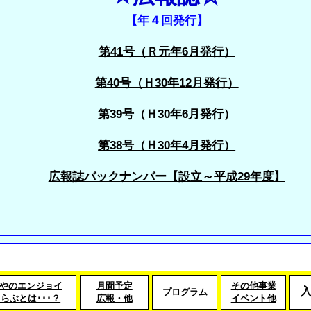
【年４回発行】
第41号（Ｒ元年6月発行）
第40号（Ｈ30年12月発行）
第39号（Ｈ30年6月発行）
第38号（Ｈ30年4月発行）
広報誌バックナンバー【設立～平成29年度】
やのエンジョイ
月間予定
その他事業
プログラム
らぶとは･･･？
広報・他
イベント他