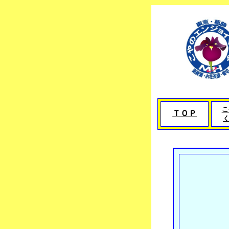
こ
ＴＯＰ
く