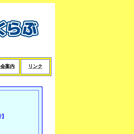
入会案内
リンク
行】