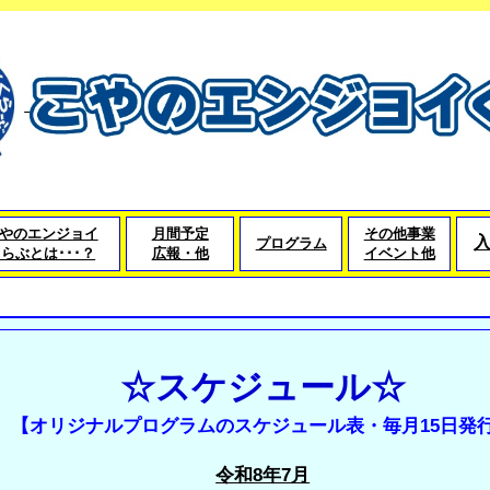
やのエンジョイ
月間予定
その他事業
プログラム
らぶとは･･･？
広報・他
イベント他
☆スケジュール☆
【オリジナルプログラムのスケジュール表・毎月15日発
令和8年7月