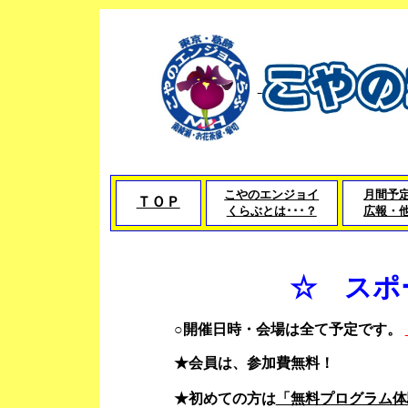
こやのエンジョイ
月間予
ＴＯＰ
くらぶとは･･･？
広報・
☆ スポ
○開催日時・会場は全て予定です。
★会員は、参加費無料！
★初めての方は
「無料プログラム体