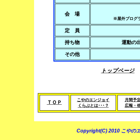
会 場
※屋外プログ
定 員
持ち物
運動の
その他
トップページ
こやのエンジョイ
月間予
ＴＯＰ
くらぶとは･･･？
広報・
Copyright(C) 2010 こやの